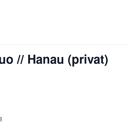
LEISTUNGEN
VIDEO
GALERIE
 // Hanau (privat)
3